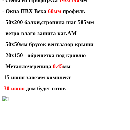
- стены из ПрофБруса
140х190
мм
- Окна ПВХ Века
60мм
профиль
- 50х200 балки,стропила шаг 585мм
- ветро-влаго-защита кат.АМ
- 50х50мм брусок вент.зазор крыши
- 20х150 - обрешетка под кровлю
- Металлочерепица
0.45
мм
15 июня завезем комплект
30 июня
дом будет готов