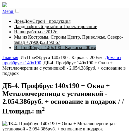
Menu
ДревДомСтрой - продукция
Ландшафтный дизайн и Проектирование
Наши работы с 2012г.
Мы из Костромы. Строим Центр, Приволжье, Северо-
запад +7(906)523-90-67
Из ПроФбруса 140х190 - Каркасы 200мм
Главная
Из ПроФбруса 140х190 - Каркасы 200мм
Дома из
профбруса 140х190
ДБ-4. Профбрус 140х190 + Окна +
Металлочерепица с установкой - 2.054.386руб. + основание в
подарок
ДБ-4. Профбрус 140х190 + Окна +
Металлочерепица с установкой -
2.054.386руб. + основание в подарок
/ /
2
Площадь:
m